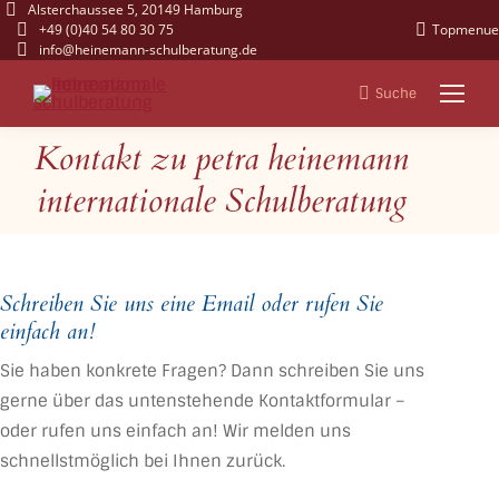
Alsterchaussee 5, 20149 Hamburg
+49 (0)40 54 80 30 75
Topmenue
info@heinemann-schulberatung.de
Suche
Search:
Kontakt zu petra heinemann
Sie befinden sich hier:
internationale Schulberatung
Schreiben Sie uns eine Email oder rufen Sie
einfach an!
Sie haben konkrete Fragen? Dann schreiben Sie uns
gerne über das untenstehende Kontaktformular –
oder rufen uns einfach an! Wir melden uns
schnellstmöglich bei Ihnen zurück.