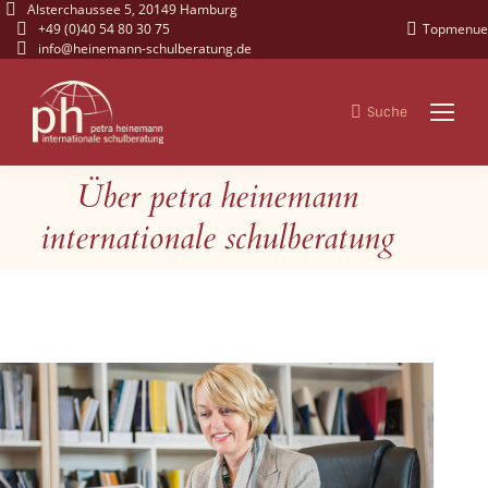
Alsterchaussee 5, 20149 Hamburg
+49 (0)40 54 80 30 75
Topmenue
info@heinemann-schulberatung.de
Suche
Search:
Über petra heinemann
Sie befinden sich hier:
internationale schulberatung