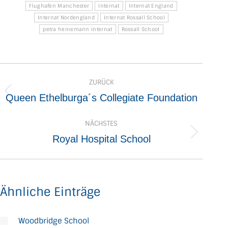
Flughafen Manchester
Internat
Internat England
Internat Nordengland
Internat Rossall School
petra heinemann internat
Rossall School
Kommentarnavigation
ZURÜCK
Vorheriger
Queen Ethelburga´s Collegiate Foundation
Beitrag:
NÄCHSTES
Nächster
Royal Hospital School
Beitrag:
Ähnliche Einträge
Woodbridge School