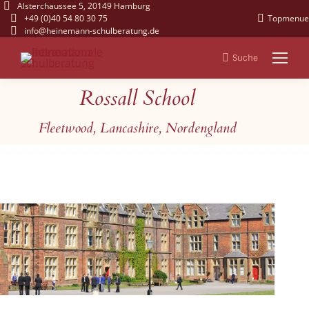
Alsterchaussee 5, 20149 Hamburg
+49 (0)40 54 80 30 75
Topmenue
info@heinemann-schulberatung.de
Suche
Search:
Rossall School
Sie befinden sich hier:
Fleetwood, Lancashire, Nordengland