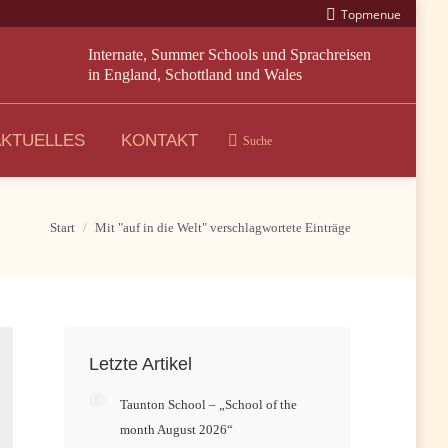
Topmenue
Internate, Summer Schools und Sprachreisen
in England, Schottland und Wales
AKTUELLES
KONTAKT
Suche
Search:
Start
Mit "auf in die Welt" verschlagwortete Einträge
Letzte Artikel
Taunton School – „School of the
month August 2026“