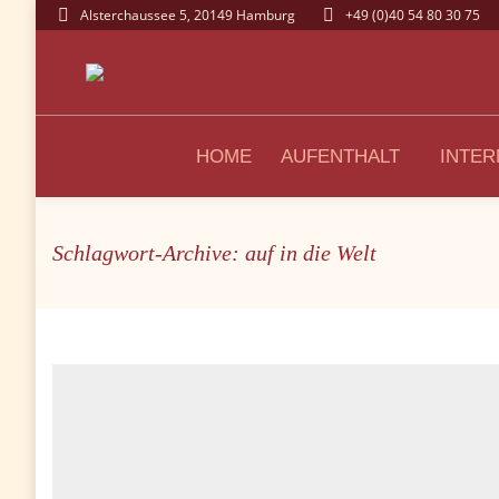
Alsterchaussee 5, 20149 Hamburg
+49 (0)40 54 80 30 75
HOME
AUFENTHALT
INTER
Schlagwort-Archive: auf in die Welt
Sie befinden sich hier: