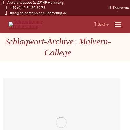
Alsterchaussee 5, 20149 Hamburg
+49 (0)40 54 80 30 75
Topmenue
info@heinemann-schulberatung.de
Suche
Search:
Schlagwort-Archive: Malvern-
Sie befinden sich hier:
College