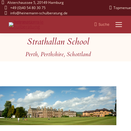
Alsterchaussee 5, 20149 Hamburg
+49 (0)40 54 80 30 75
Topmenue
info@heinemann-schulberatung.de
Suche
Search:
Strathallan School
Sie befinden sich hier:
Perth, Perthshire, Schottland