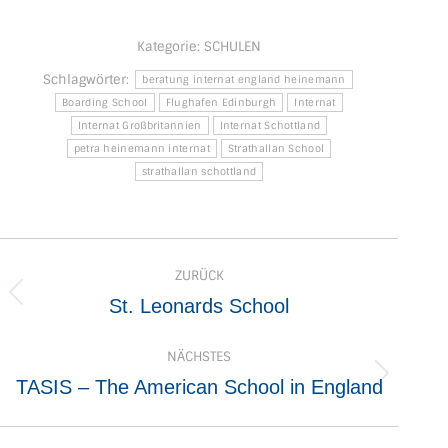
Kategorie:
SCHULEN
Schlagwörter:
beratung internat england heinemann
Boarding School
Flughafen Edinburgh
Internat
Internat Großbritannien
Internat Schottland
petra heinemann internat
Strathallan School
strathallan schottland
Kommentarnavigation
ZURÜCK
Vorheriger
St. Leonards School
Beitrag:
NÄCHSTES
Nächster
TASIS – The American School in England
Beitrag: