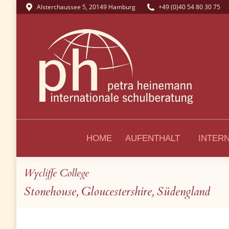
Alsterchaussee 5, 20149 Hamburg
+49 (0)40 54 80 30 75
HOME
AUFENTHALT
INTER
Wycliffe College
Sie befinden sich hier:
Stonehouse, Gloucestershire, Südengland