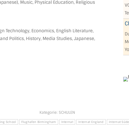
panese), Music, Physical Education, Religious
VO
Te
C
ign Technology, Economics, English Literature,
Du
d Politics, History, Media Studies, Japanese,
M
Yo
Kategorie:
SCHULEN
ing School
Flughafen Birmingham
Internat
Internat England
Internat Süd