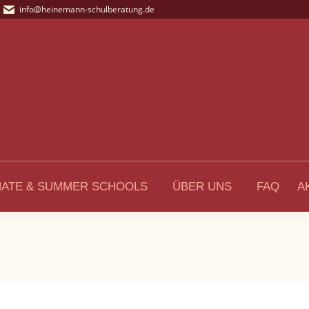
info@heinemann-schulberatung.de
NATE & SUMMER SCHOOLS
ÜBER UNS
FAQ
A