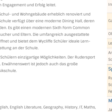
I
Engagement und Erfolg leitet.
n Schul- und Wohngebäude erheblich renoviert und
G
chule verfügt über eine moderne Dining Hall, deren
rden. Es gibt einen modernen Sixth Form Common
O
ucher und Eltern. Die umfangreich ausgestattete
fnet und bietet dem Wycliffe Schüler ideale Lern-
L
tattung an der Schule.
An
 Schülern einzigartige Möglichkeiten. Der Rudersport
S
it. Erwähnenswert ist jedoch auch das große
S
ikschule.
Ru
S
Fe
M
sh, English Literature, Geography, History, IT, Maths,
J