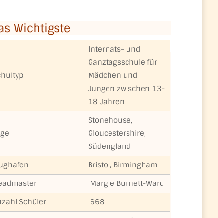
as Wichtigste
Internats- und
Ganztagsschule für
chultyp
Mädchen und
Jungen zwischen 13-
18 Jahren
Stonehouse,
age
Gloucestershire,
Südengland
lughafen
Bristol, Birmingham
eadmaster
Margie Burnett-Ward
nzahl Schüler
668