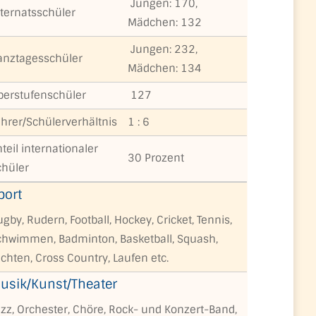
Jungen: 170,
nternatsschüler
Mädchen: 132
Jungen: 232,
anztagesschüler
Mädchen: 134
berstufenschüler
127
ehrer/Schülerverhältnis
1 : 6
teil internationaler
30 Prozent
chüler
port
gby, Rudern, Football, Hockey, Cricket, Tennis,
chwimmen, Badminton, Basketball, Squash,
chten, Cross Country, Laufen etc.
usik/Kunst/Theater
azz, Orchester, Chöre, Rock- und Konzert-Band,