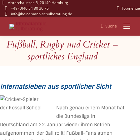
Alsterchaussee 5, 20149 Hamburg
+49 (0)40 54 80 30 75
Topmenue
info@heinemann-schulberatung.de
Suche
Search:
Fußball, Rugby und Cricket –
Sie befinden sich hier:
sportliches England
Internatsleben aus sportlicher Sicht
Nach genau einem Monat hat
die Bundesliga in
Deutschland am 22. Januar wieder ihren Betrieb
aufgenommen, der Ball rollt! Fußball-Fans atmen