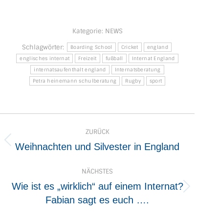
Kategorie:
NEWS
Schlagwörter:
Boarding School
Cricket
england
englisches internat
Freizeit
fußball
Internat England
internatsaufenthalt england
Internatsberatung
Petra heinemann schulberatung
Rugby
sport
Kommentarnavigation
ZURÜCK
Vorheriger
Weihnachten und Silvester in England
Beitrag:
NÄCHSTES
Wie ist es „wirklich“ auf einem Internat?
Nächster
Fabian sagt es euch ….
Beitrag: