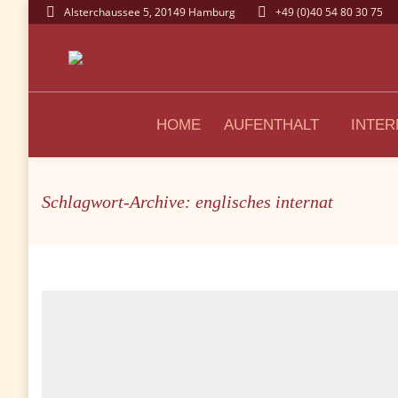
Alsterchaussee 5, 20149 Hamburg
+49 (0)40 54 80 30 75
HOME
AUFENTHALT
INTER
Schlagwort-Archive: englisches internat
Sie befinden sich hier: