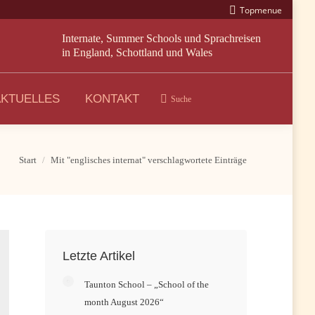
Topmenue
Internate, Summer Schools und Sprachreisen
in England, Schottland und Wales
AKTUELLES
KONTAKT
Suche
Search:
Start
Mit "englisches internat" verschlagwortete Einträge
Letzte Artikel
Taunton School – „School of the
month August 2026“