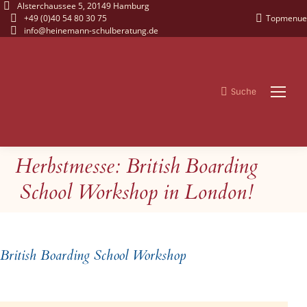
Alsterchaussee 5, 20149 Hamburg
+49 (0)40 54 80 30 75
Topmenue
info@heinemann-schulberatung.de
Suche
Search:
Herbstmesse: British Boarding
Sie befinden sich hier:
School Workshop in London!
British Boarding School Workshop