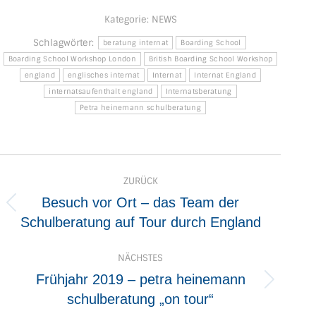
Kategorie:
NEWS
Schlagwörter:
beratung internat
Boarding School
Boarding School Workshop London
British Boarding School Workshop
england
englisches internat
Internat
Internat England
internatsaufenthalt england
Internatsberatung
Petra heinemann schulberatung
Kommentarnavigation
ZURÜCK
Besuch vor Ort – das Team der
Vorheriger
Schulberatung auf Tour durch England
Beitrag:
NÄCHSTES
Frühjahr 2019 – petra heinemann
Nächster
schulberatung „on tour“
Beitrag: