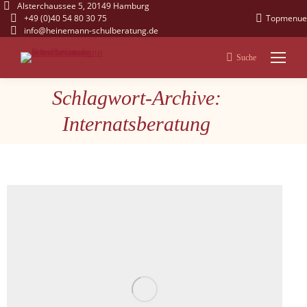
Alsterchaussee 5, 20149 Hamburg
+49 (0)40 54 80 30 75
Topmenue
info@heinemann-schulberatung.de
Suche
Search:
Schlagwort-Archive:
Sie befinden sich hier:
Internatsberatung